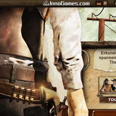
Erkund
spannen
The