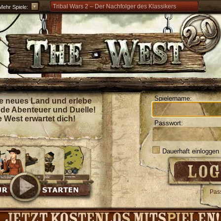
Tribal Wars 2 – Der Nachfolger des Klassikers
Mehr Spiele:
Forge of Empires – Mit Strategie durch die Zeitalter
Grepolis – Erbaue dein Reich im antiken
Griechenland
Spielername:
e neues Land und erlebe
de Abenteuer und Duelle!
 West erwartet dich!
Passwort:
Dauerhaft einloggen
Pas