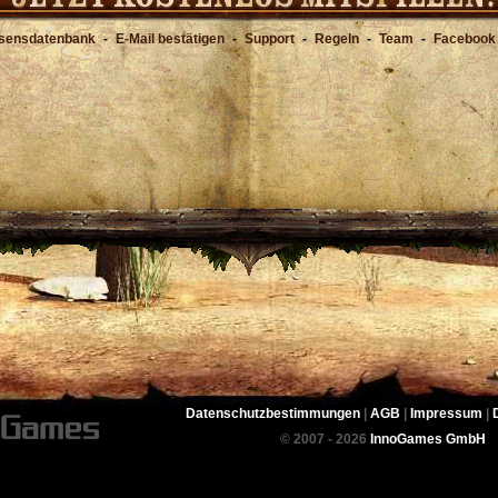
sensdatenbank
-
E-Mail bestätigen
-
Support
-
Regeln
-
Team
-
Facebook
Datenschutzbestimmungen
|
AGB
|
Impressum
|
© 2007 - 2026
InnoGames GmbH